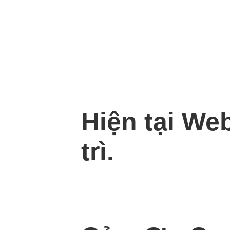
Hiện tại We
trì.