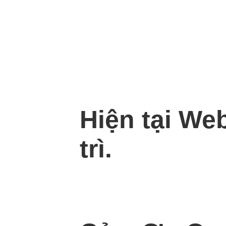
Hiện tại We
trì.