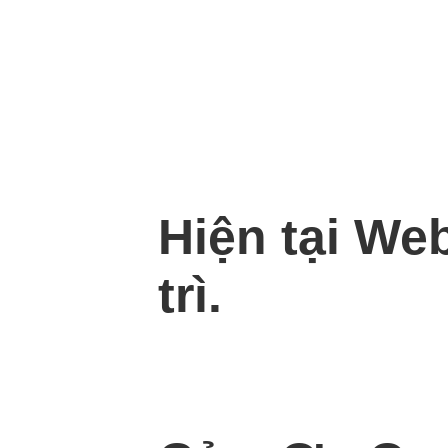
Hiện tại We
trì.