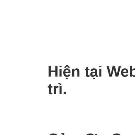
Hiện tại We
trì.