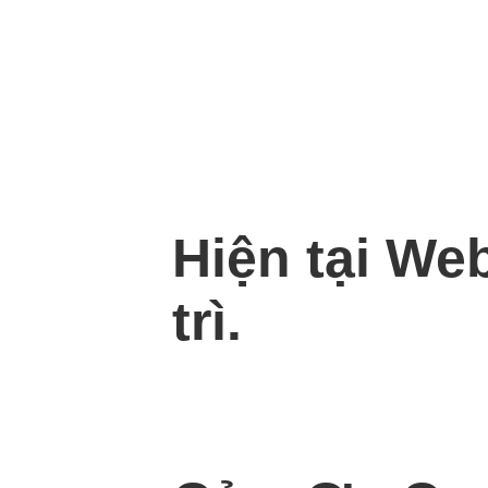
Hiện tại We
trì.