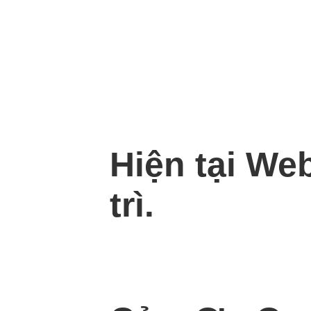
Hiện tại We
trì.