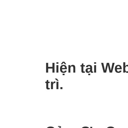
Hiện tại We
trì.