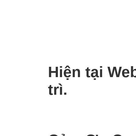
Hiện tại We
trì.